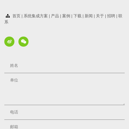
Starflow 6537超声波流速/水位/温度/电导率传感器