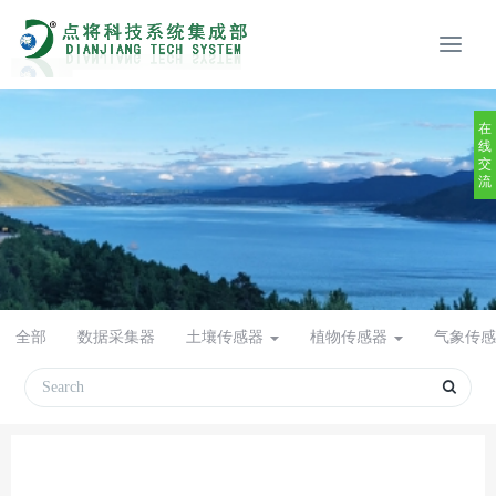
在
线
交
流
全部
数据采集器
土壤传感器
植物传感器
气象传