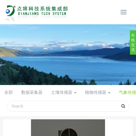
在
线
交
流
全部
数据采集器
土壤传感器
植物传感器
气象传