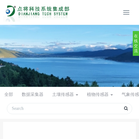
在
线
交
流
全部
数据采集器
土壤传感器
植物传感器
气象传