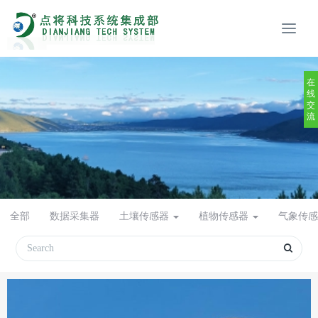
在
线
交
流
全部
数据采集器
土壤传感器
植物传感器
气象传