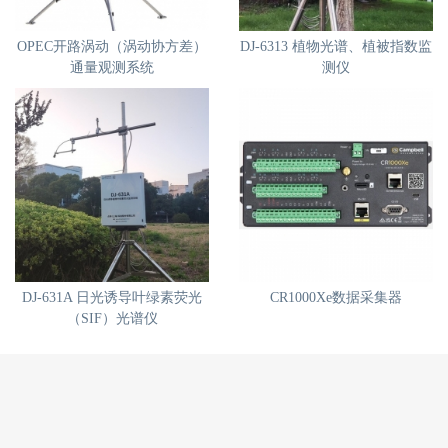
OPEC开路涡动（涡动协方差）
DJ-6313 植物光谱、植被指数监
通量观测系统
测仪
DJ-631A 日光诱导叶绿素荧光
CR1000Xe数据采集器
（SIF）光谱仪