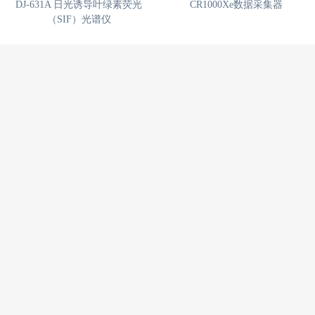
DJ-631A 日光诱导叶绿素荧光
CR1000Xe数据采集器
（SIF）光谱仪