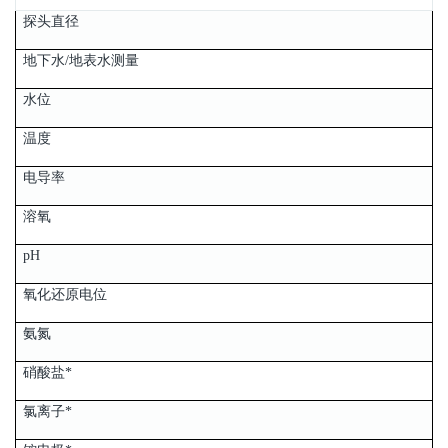
探头直径
地下水/地表水测量
水位
温度
电导率
溶氧
pH
氧化还原电位
氨氮
硝酸盐*
氯离子*