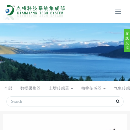
在
线
交
流
全部
数据采集器
土壤传感器
植物传感器
气象传