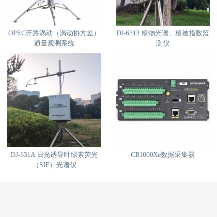
OPEC开路涡动（涡动协方差）
DJ-6313 植物光谱、植被指数监
通量观测系统
测仪
DJ-631A 日光诱导叶绿素荧光
CR1000Xe数据采集器
（SIF）光谱仪