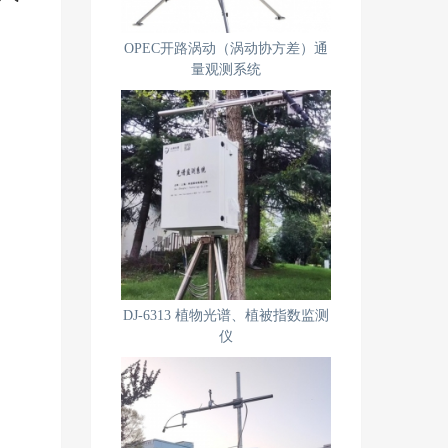
OPEC开路涡动（涡动协方差）通
量观测系统
DJ-6313 植物光谱、植被指数监测
仪