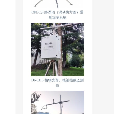
OPEC开路涡动（涡动协方差）通
量观测系统
DJ-6313 植物光谱、植被指数监测
仪