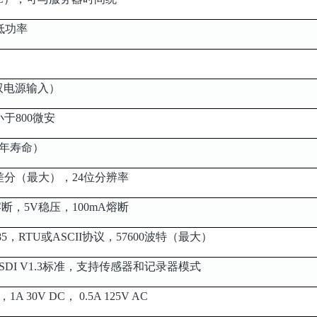
超低功率
供双电源输入）
小于800微安
5年寿命）
差分（最大），24位分辨率
熔断，5V稳压，100mA熔断
5，RTU或ASCII协议，57600波特（最大）
DI V1.3标准，支持传感器和记录器模式
 30V DC， 0.5A 125V AC