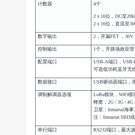
计数器
4个
2 x 16位，DC至
2 x 16位，直流至
数字输出
2，开漏FET ，30V
控制输出
1个，开路场效应管（
配置端口
USB-A端口，USB
可选低功耗蓝牙无
数据接口
USB驱动器端口，
调制解调器选项
LoRa模块，WiFi模
蜂窝：2G / 3G /
卫星：Inmarsa
注：Inmarsat 
串行端口
RS232端口，最大波