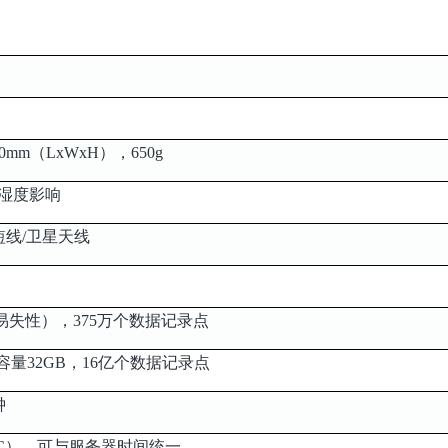
x 40mm（LxWxH），650g
不受湿度影响
线/卫星天线
（非易失性），375万个数据记录点
容量32GB，16亿个数据记录点
钟
C），可与服务器时间统一