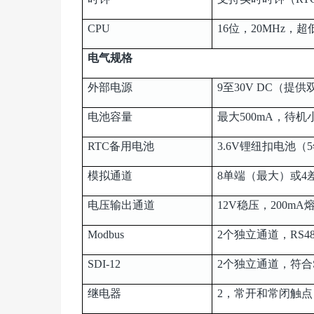
CPU
16位，20MHz，
电气规格
外部电源
9至30V DC（提
电池容量
最大500mA，待机
RTC备用电池
3.6V锂纽扣电池（
模拟通道
8单端（最大）或4
电压输出通道
12V稳压，200mA
Modbus
2个独立通道，RS48
SDI-12
2个独立通道，符合S
继电器
2，常开和常闭触点，1A