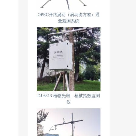
OPEC开路涡动（涡动协方差）通
量观测系统
DJ-6313 植物光谱、植被指数监测
仪