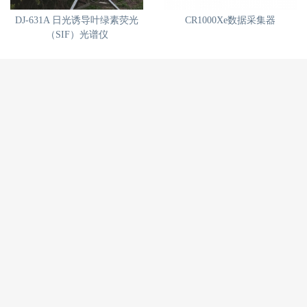
DJ-631A 日光诱导叶绿素荧光
CR1000Xe数据采集器
（SIF）光谱仪