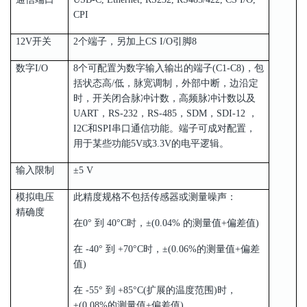
CPI
12V开关
2个端子，另加上CS I/O引脚8
数字I/O
8个可配置为数字输入输出的端子(C1-C8)，包
括状态高/低，脉宽调制，外部中断，边沿定
时，开关闭合脉冲计数，高频脉冲计数以及
UART，RS-232，RS-485，SDM，SDI-12 ，
I2C和SPI串口通信功能。端子可成对配置，
用于某些功能5V或3.3V的电平逻辑。
输入限制
±5 V
模拟电压
此精度规格不包括传感器或测量噪声：
精确度
在0° 到 40°C时，±(0.04% 的测量值+偏差值)
在 -40° 到 +70°C时，±(0.06%的测量值+偏差
值)
在 -55° 到 +85°C(扩展的温度范围)时，
±(0.08%的测量值+偏差值)