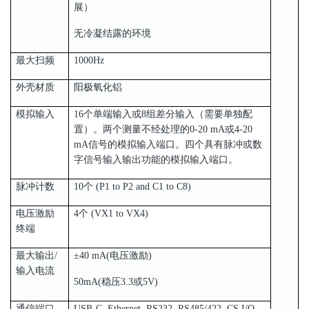
展）
无冷凝结露的环境
最大扫频
1000Hz
外壳材质
阳极氧化铝
模拟输入
16个单端输入或8组差分输入（需要单独配
置）。两个测量不经处理的0-20 mA或4-20
mA信号的模拟输入端口。四个具有脉冲或数
字信号输入输出功能的模拟输入端口。
脉冲计数
10个 (P1 to P2 and C1 to C8)
电压激励
4个 (VX1 to VX4)
终端
最大输出/
±40 mA(电压激励)
输入电流
50mA(稳压3.3或5V)
通信端口
USB-C, Ethernet, RS232, RS485/422, CS I/O,