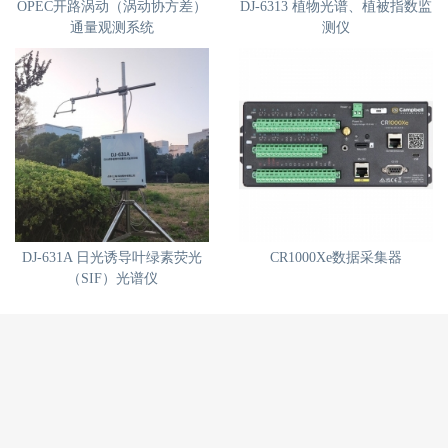
OPEC开路涡动（涡动协方差）
DJ-6313 植物光谱、植被指数监
通量观测系统
测仪
DJ-631A 日光诱导叶绿素荧光
CR1000Xe数据采集器
（SIF）光谱仪