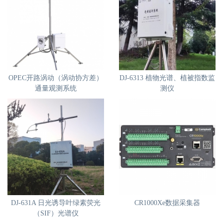
OPEC开路涡动（涡动协方差）
DJ-6313 植物光谱、植被指数监
通量观测系统
测仪
DJ-631A 日光诱导叶绿素荧光
CR1000Xe数据采集器
（SIF）光谱仪