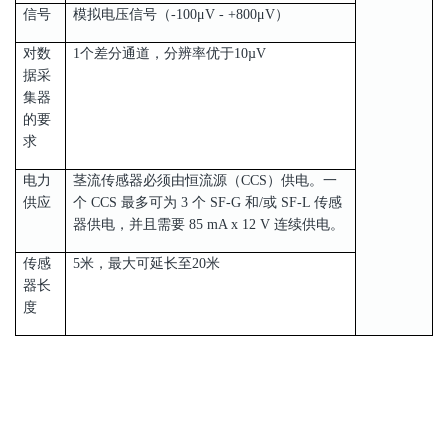
信号
模拟电压信号（-100μV - +800μV）
对数
1个差分通道，分辨率优于10µV
据采
集器
的要
求
电力
茎流传感器必须由恒流源（CCS）供电。一
供应
个 CCS 最多可为 3 个 SF-G 和/或 SF-L 传感
器供电，并且需要 85 mA x 12 V 连续供电。
传感
5米，最大可延长至20米
器长
度