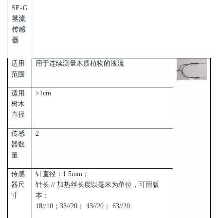
SF-G
茎流
传感
器
适用
用于连续测量木质植物的液流
范围
适用
>1cm
树木
直径
传感
2
器数
量
传感
针直径：1.5mm；
器尺
针长 // 加热丝长度以毫米为单位，可用版
寸
本：
18//10；33//20； 43//20； 63//20