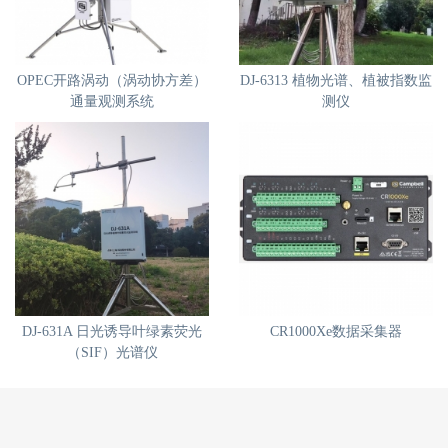
OPEC开路涡动（涡动协方差）
DJ-6313 植物光谱、植被指数监
通量观测系统
测仪
DJ-631A 日光诱导叶绿素荧光
CR1000Xe数据采集器
（SIF）光谱仪