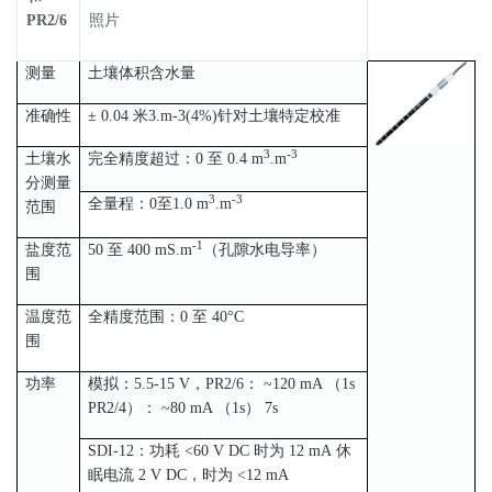
PR2/6
照片
测量
土壤体积含水量
准确性
± 0.04 米3.m-3(4%)针对土壤特定校准
3
-3
土壤水
完全精度超过：0 至 0.4 m
.m
分测量
3
-3
全量程：0至1.0 m
.m
范围
-1
盐度范
50 至 400 mS.m
（孔隙水电导率）
围
温度范
全精度范围：0 至 40°C
围
功率
模拟：5.5-15 V，PR2/6： ~120 mA （1s
PR2/4）： ~80 mA （1s） 7s
SDI-12：功耗 <60 V DC 时为 12 mA 休
眠电流 2 V DC，时为 <12 mA