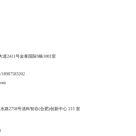
2411号金泰国际9栋1001室
8/18987583202
com
2758号清科智谷(合肥)创新中心 215 室
8