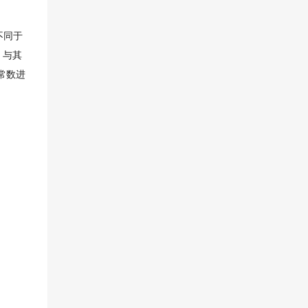
不同于
。与其
常数进