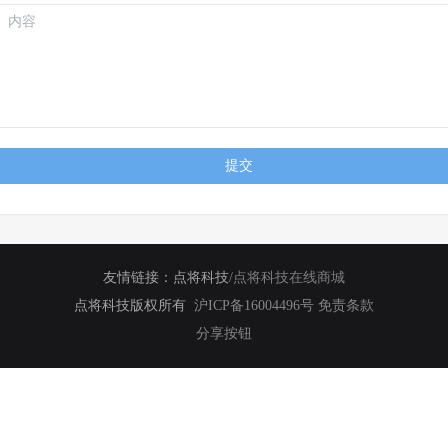
提交
友情链接：
点将科技
/
点将科技在线商城
点将科技版权所有
沪ICP备16004496号
免责条款
分享按钮