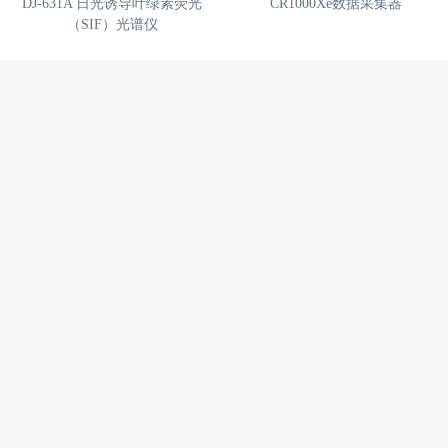
OPEC开路涡动（涡动协方差）
DJ-6313 植物光谱、植被指数监
通量观测系统
测仪
DJ-631A 日光诱导叶绿素荧光
CR1000Xe数据采集器
（SIF）光谱仪