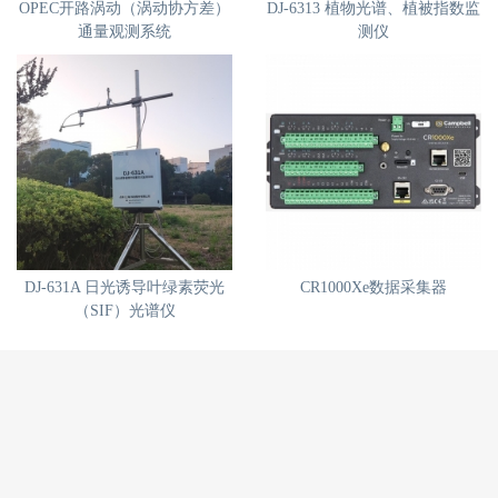
OPEC开路涡动（涡动协方差）
DJ-6313 植物光谱、植被指数监
通量观测系统
测仪
DJ-631A 日光诱导叶绿素荧光
CR1000Xe数据采集器
（SIF）光谱仪