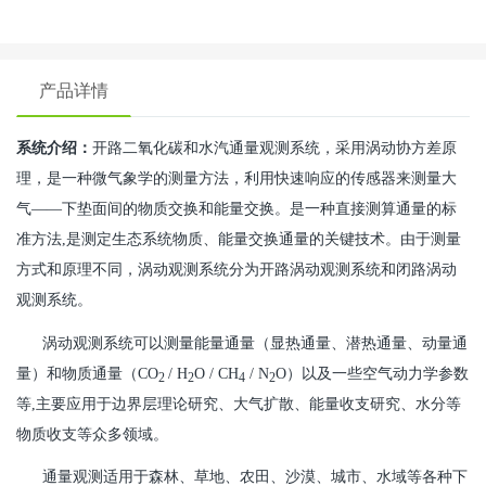
产品详情
系统介绍：
开路二氧化碳和水汽通量观测系统，采用涡动协方差原
理，是一种微气象学的测量方法，利用快速响应的传感器来测量大
气——下垫面间的物质交换和能量交换。是一种直接测算通量的标
准方法,是测定生态系统物质、能量交换通量的关键技术。由于测量
方式和原理不同，涡动观测系统分为开路涡动观测系统和闭路涡动
观测系统。
涡动观测系统可以测量能量通量（显热通量、潜热通量、动量通
量）和物质通量（CO
/ H
O / CH
/ N
O）以及一些空气动力学参数
2
2
4
2
等,主要应用于边界层理论研究、大气扩散、能量收支研究、水分等
物质收支等众多领域。
通量观测适用于森林、草地、农田、沙漠、城市、水域等各种下