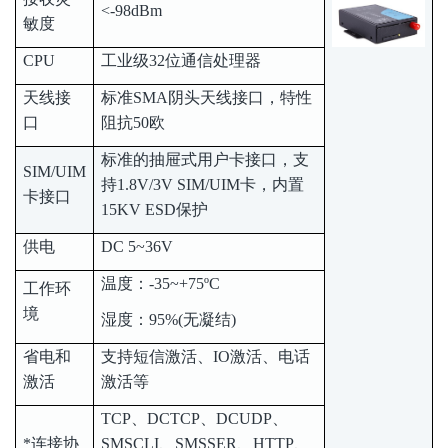
<-98dBm
敏度
CPU
工业级32位通信处理器
天线接
标准SMA阴头天线接口，特性
口
阻抗50欧
标准的抽屉式用户卡接口，支
SIM/UIM
持1.8V/3V SIM/UIM卡，内置
卡接口
15KV ESD保护
供电
DC 5~36V
温度：-35~+75ºC
工作环
境
湿度：95%(无凝结)
省电和
支持短信激活、IO激活、电话
激活
激活等
TCP、DCTCP、DCUDP、
*连接协
SMSCLI、SMSSER、HTTP、