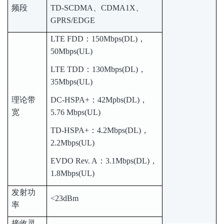
频段
TD-SCDMA、CDMA1X、
GPRS/EDGE
LTE FDD：150Mbps(DL)，
50Mbps(UL)
LTE TDD：130Mbps(DL)，
35Mbps(UL)
理论带
DC-HSPA+：42Mpbs(DL)，
宽
5.76 Mbps(UL)
TD-HSPA+：4.2Mbps(DL)，
2.2Mbps(UL)
EVDO Rev. A：3.1Mbps(DL)，
1.8Mbps(UL)
发射功
<23dBm
率
接收灵