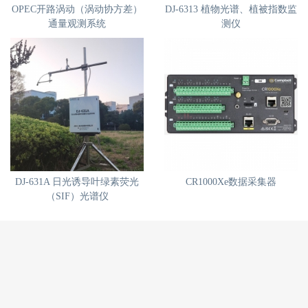
OPEC开路涡动（涡动协方差）
DJ-6313 植物光谱、植被指数监
通量观测系统
测仪
DJ-631A 日光诱导叶绿素荧光
CR1000Xe数据采集器
（SIF）光谱仪