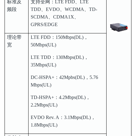
标准及
支持全网：LTE FDD、LTE
频段
TDD、EVDO、WCDMA、TD-
SCDMA、CDMA1X、
GPRS/EDGE
理论带
LTE FDD：150Mbps(DL)，
宽
50Mbps(UL)
LTE TDD：130Mbps(DL)，
35Mbps(UL)
DC-HSPA+：42Mpbs(DL)，5.76
Mbps(UL)
TD-HSPA+：4.2Mbps(DL)，
2.2Mbps(UL)
EVDO Rev. A：3.1Mbps(DL)，
1.8Mbps(UL)