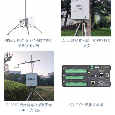
OPEC开路涡动（涡动协方差）
DJ-6313 植物光谱、植被指数监
通量观测系统
测仪
DJ-631A 日光诱导叶绿素荧光
CR1000Xe数据采集器
（SIF）光谱仪