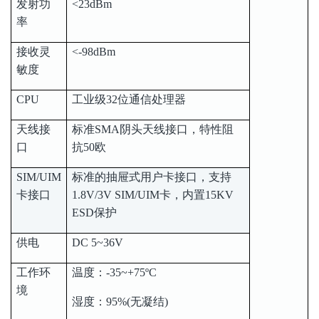
发射功
<23dBm
率
接收灵
<-98dBm
敏度
CPU
工业级32位通信处理器
天线接
标准SMA阴头天线接口，特性阻
口
抗50欧
SIM/UIM
标准的抽屉式用户卡接口，支持
卡接口
1.8V/3V SIM/UIM卡，内置15KV
ESD保护
供电
DC 5~36V
工作环
温度：-35~+75ºC
境
湿度：95%(无凝结)