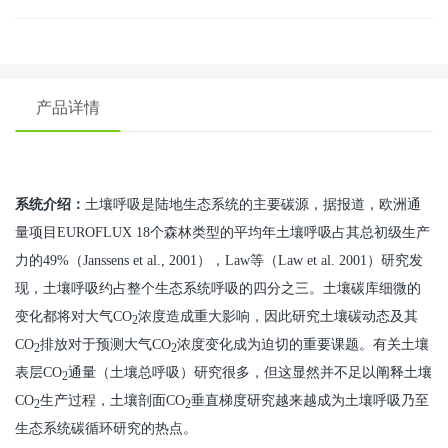
产品详情
系统介绍：
土壤呼吸是陆地生态系统的主要碳源，据报道，欧洲通
量项目EUROFLUX 18个森林类型的平均年土壤呼吸占其总初级生产
力的49%（Janssens et al., 2001），Law等（Law et al. 2001）研究发
现，土壤呼吸约占整个生态系统呼吸的四分之三。土壤碳库细微的
变化都将对大气CO
浓度造成重大影响，因此研究土壤碳动态及其
2
CO
排放对于预测大气CO
浓度变化成为迫切的重要课题。有关土壤
2
2
表层CO
通量（土壤总呼吸）研究很多，但这显然并不足以阐释土壤
2
CO
生产过程，土壤剖面CO
垂直梯度研究越来越成为土壤呼吸乃至
2
2
生态系统碳循环研究的热点。