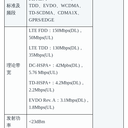
标准及
TDD、EVDO、WCDMA、
频段
TD-SCDMA、CDMA1X、
GPRS/EDGE
LTE FDD：150Mbps(DL)，
50Mbps(UL)
LTE TDD：130Mbps(DL)，
35Mbps(UL)
理论带
DC-HSPA+：42Mpbs(DL)，
宽
5.76 Mbps(UL)
TD-HSPA+：4.2Mbps(DL)，
2.2Mbps(UL)
EVDO Rev. A：3.1Mbps(DL)，
1.8Mbps(UL)
发射功
<23dBm
率