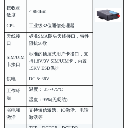
接收灵
<-98dBm
敏度
CPU
工业级32位通信处理器
天线接
标准SMA阴头天线接口，特性
口
阻抗50欧
标准的抽屉式用户卡接口，支
SIM/UIM
持1.8V/3V SIM/UIM卡，内置
卡接口
15KV ESD保护
供电
DC 5~36V
温度：-35~+75ºC
工作环
境
湿度：95%(无凝结)
省电和
支持短信激活、IO激活、电话
激活
激活等
TCP、DCTCP、DCUDP、