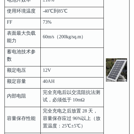
使用环境温度
-40℃到85℃
FF
73%
表面最大负载
60m/s（200kg/sq.m）
能力
蓄电池技术参
数
额定电压
12V
额定容量
40AH
完全充电后以交流阻抗法测
内部电阻
试，必须低于 10mΩ
完全充电之后放置 28 天，
容量保存性能
容量保存应过 96%以上（放
置温度：25℃±5℃）