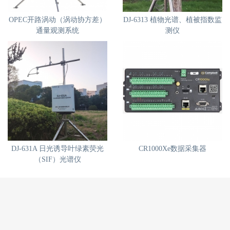
OPEC开路涡动（涡动协方差）
DJ-6313 植物光谱、植被指数监
通量观测系统
测仪
DJ-631A 日光诱导叶绿素荧光
CR1000Xe数据采集器
（SIF）光谱仪