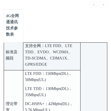
4G全网
通通讯
技术参
数表
支持全网：LTE FDD、LTE
标准及
TDD、EVDO、WCDMA、
频段
TD-SCDMA、CDMA1X、
GPRS/EDGE
LTE FDD：150Mbps(DL)，
50Mbps(UL)
LTE TDD：130Mbps(DL)，
35Mbps(UL)
理论带
DC-HSPA+：42Mpbs(DL)，
宽
5.76 Mbps(UL)