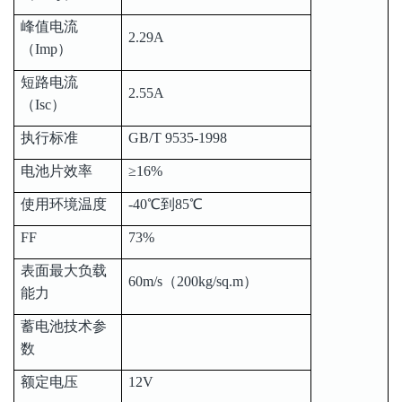
峰值电流
2.29A
（Imp）
短路电流
2.55A
（Isc）
执行标准
GB/T 9535-1998
电池片效率
≥16%
使用环境温度
-40℃到85℃
FF
73%
表面最大负载
60m/s（200kg/sq.m）
能力
蓄电池技术参
数
额定电压
12V