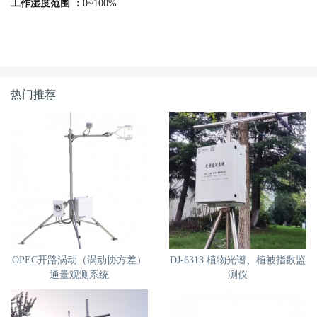
工作湿度范围 ：
0~100%
热门推荐
OPEC开路涡动（涡动协方差）
DJ-6313 植物光谱、植被指数监
通量观测系统
测仪