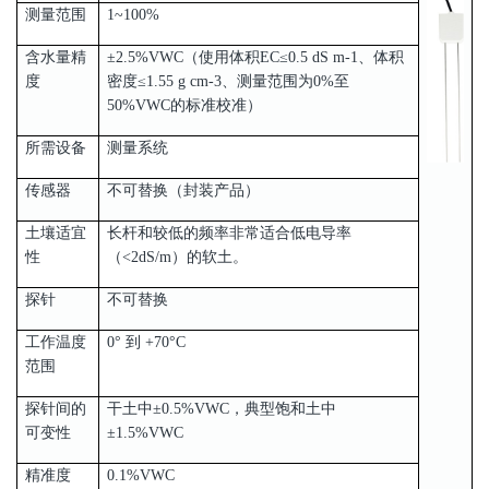
测量范围
1~100%
含水量精
±2.5%VWC（使用体积EC≤0.5 dS m-1、体积
度
密度≤1.55 g cm-3、测量范围为0%至
50%VWC的标准校准）
所需设备
测量系统
传感器
不可替换（封装产品）
土壤适宜
长杆和较低的频率非常适合低电导率
性
（<2dS/m）的软土。
探针
不可替换
工作温度
0° 到 +70°C
范围
探针间的
干土中±0.5%VWC，典型饱和土中
可变性
±1.5%VWC
精准度
0.1%VWC