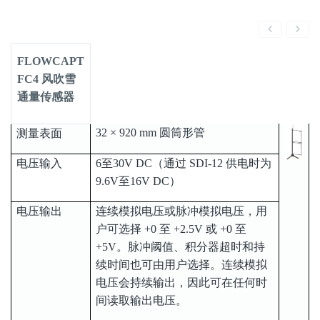
FC4 风吹雪
通量传感器
32 × 920 mm 圆筒形管
测量表面
电压输入
6至30V DC（通过 SDI-12 供电时为
9.6V至16V DC）
电压输出
连续模拟电压或脉冲模拟电压，用
户可选择 +0 至 +2.5V 或 +0 至
+5V。脉冲阈值、积分器超时和持
续时间也可由用户选择。连续模拟
电压会持续输出，因此可在任何时
间读取输出电压。
风速比例
灵敏度 @ 电压范围
+2.5V（10mV/(km/h)），即 +2.5V
对应 250 km/h