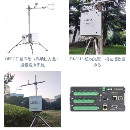
OPEC开路涡动（涡动协方差）
DJ-6313 植物光谱、植被指数监
通量观测系统
测仪