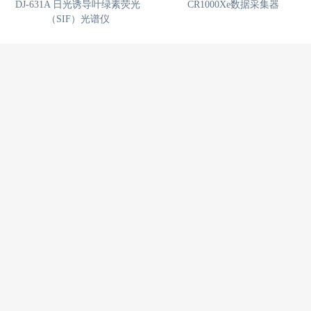
DJ-631A 日光诱导叶绿素荧光
CR1000Xe数据采集器
（SIF）光谱仪