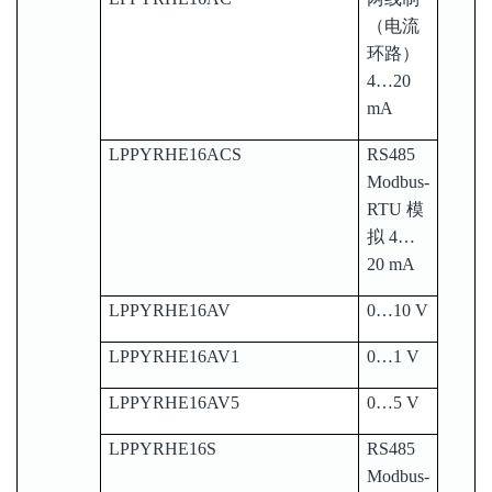
（电流
环路）
4…20
mA
LPPYRHE16ACS
RS485
Modbus-
RTU 模
拟 4…
20 mA
LPPYRHE16AV
0…10 V
LPPYRHE16AV1
0…1 V
LPPYRHE16AV5
0…5 V
LPPYRHE16S
RS485
Modbus-