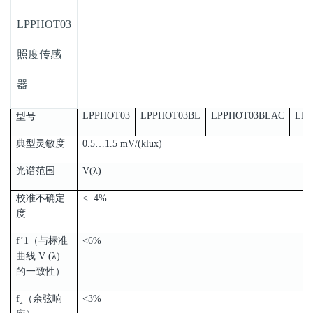
LPPHOT03
照度传感
器
LPPHOT03
LPPHOT03BL
LPPHOT03BLAC
LPP
型号
典型灵敏度
0.5…1.5 mV/(klux)
光谱范围
V(λ)
校准不确定
< 4%
度
f’1（与标准
<6%
曲线 V (λ)
的一致性）
f₂（余弦响
<3%