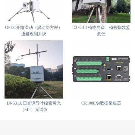
OPEC开路涡动（涡动协方差）
DJ-6313 植物光谱、植被指数监
通量观测系统
测仪
DJ-631A 日光诱导叶绿素荧光
CR1000Xe数据采集器
（SIF）光谱仪