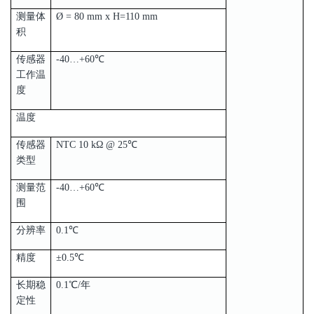
测量体
Ø = 80 mm x H=110 mm
积
传感器
-40…+60℃
工作温
度
温度
传感器
NTC 10 kΩ @ 25℃
类型
测量范
-40…+60℃
围
分辨率
0.1℃
精度
±0.5℃
长期稳
0.1℃/年
定性