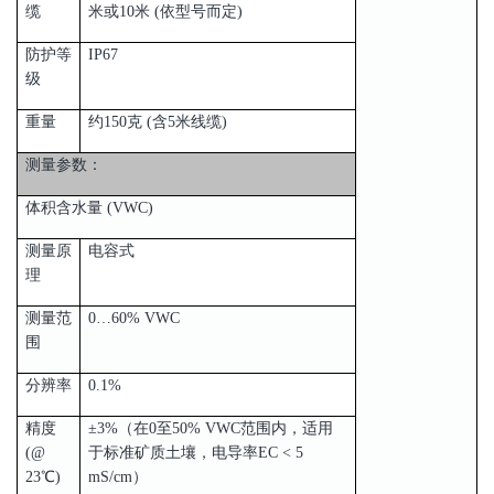
缆
米或10米 (依型号而定)
防护等
IP67
级
重量
约150克 (含5米线缆)
测量参数：
体积含水量 (VWC)
测量原
电容式
理
测量范
0…60% VWC
围
分辨率
0.1%
精度
±3%（在0至50% VWC范围内，适用
(@
于标准矿质土壤，电导率EC < 5
23℃)
mS/cm）