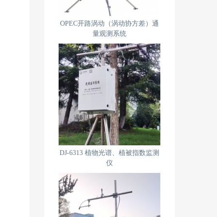
OPEC开路涡动（涡动协方差）通
量观测系统
DJ-6313 植物光谱、植被指数监测
仪