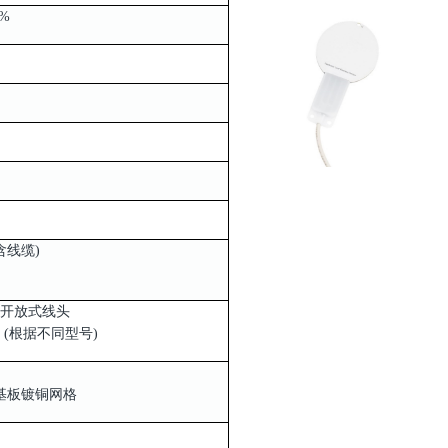
%
(不含线缆)
为开放式线头
 (根据不同型号)
基板镀铜网格