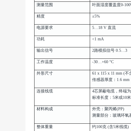
测量范围
叶面湿度覆盖度0-100
精度
±5%
电源要求
5…18 V 直流
功耗
<1 mA
输出信号
2路模拟信号 0.5…3
工作温度
-30…+60 °C
外形尺寸
61 x 115 x 11 mm 
传感器厚度：1.6 mm
连接线缆
4芯屏蔽电缆，终端
标准长度：5米或10米
材料构成
外壳：聚丙烯(PP)
测量部分：玻璃环氧
整体重量
约100克 (含5米线缆)