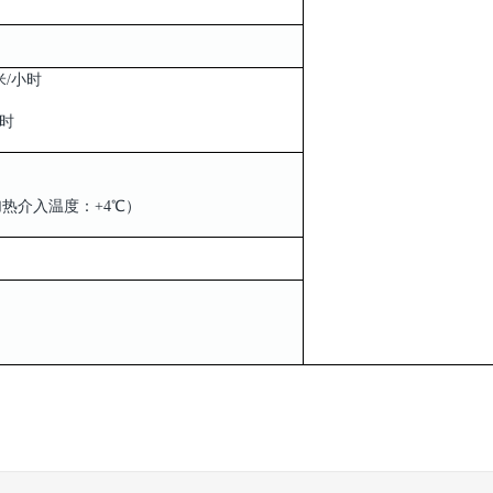
米/小时
小时
（加热介入温度：+4℃）