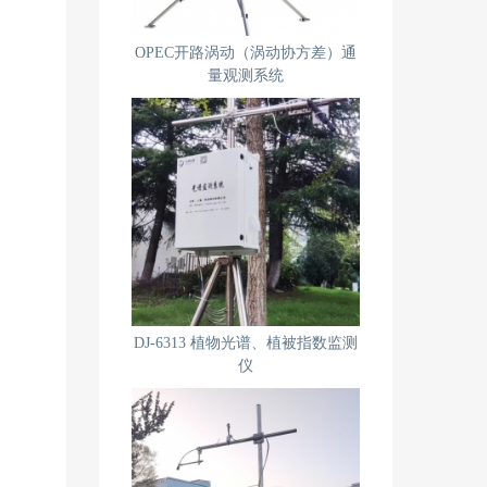
OPEC开路涡动（涡动协方差）通
量观测系统
DJ-6313 植物光谱、植被指数监测
仪