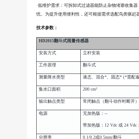
·低维护需求：可拆卸式过滤器能防止杂物堵塞收集
忧。为提升使用便利性，还可根据需求选配鸟类驱赶
技术参数：
HD2015翻斗式雨量传感器
安装方式
立杆安装
工作原理
翻斗式
测量降水类型
液态、混合*、固态* (*需配
集水口面积
200 cm²
输出触点类型
常闭触点（翻斗动作时断开
电源
无加热版：--
带加热版：12 Vdc 或 24 Vdc ±
分辨率
0.1/0.2或0.5mm/翻斗