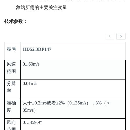
象站所需的主要关注变量
技术参数：
型号
HD52.3DP147
风速
0...60m/s
范围
分辨
0.01m/s
率
准确
大于±0.2m/s或者±2%（0...35m/s），3%（＞
度
35m/s）
风向
0…359.9°
范围