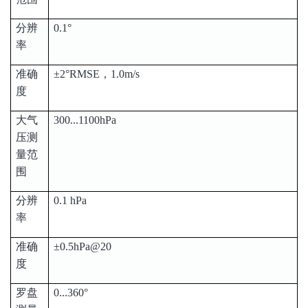
分辨
0.1°
率
准确
±2°RMSE，1.0m/s
度
大气
300...1100hPa
压测
量范
围
分辨
0.1 hPa
率
准确
±0.5hPa@20
度
罗盘
0...360°