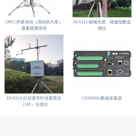
OPEC开路涡动（涡动协方差）
DJ-6313 植物光谱、植被指数监
通量观测系统
测仪
DJ-631A 日光诱导叶绿素荧光
CR1000Xe数据采集器
（SIF）光谱仪