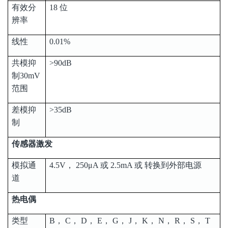
有效分
18 位
辨率
线性
0.01%
共模抑
>90dB
制30mV
范围
差模抑
>35dB
制
传感器激发
模拟通
4.5V， 250μA 或 2.5mA 或 转换到外部电源
道
热电偶
类型
B， C， D， E， G， J， K， N， R， S， T