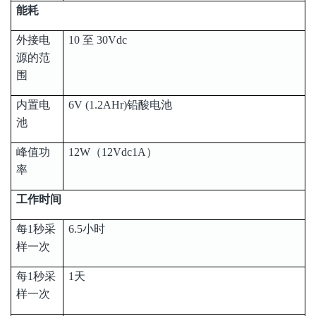
能耗
外接电
10 至 30Vdc
源的范
围
内置电
6V (1.2AHr)铅酸电池
池
峰值功
12W（12Vdc1A）
率
工作时间
每1秒采
6.5小时
样一次
每1秒采
1天
样一次