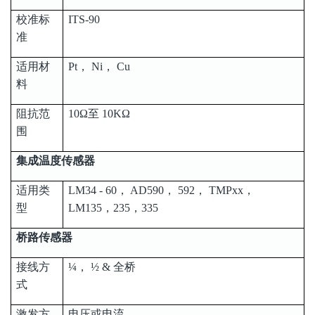
校准标
ITS-90
准
适用材
Pt， Ni， Cu
料
阻抗范
10Ω至 10KΩ
围
集成温度传感器
适用类
LM34 - 60， AD590， 592， TMPxx，
型
LM135，235，335
桥路传感器
接线方
¼， ½ & 全桥
式
激发方
电压或电流