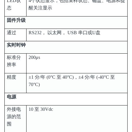
LED状
4个状态显示，包括采样状态、磁盘、电源和提
态
醒关注显示
固件升级
通过
RS232， 以太网， USB 串口或U盘
实时时钟
标准分
200μs
辨率
精度
±1 分/年 (0°C 至 40°C)，±4 分/年 (-40°C 至
70°C)
电源
外接电
10 至 30Vdc
源的范
围