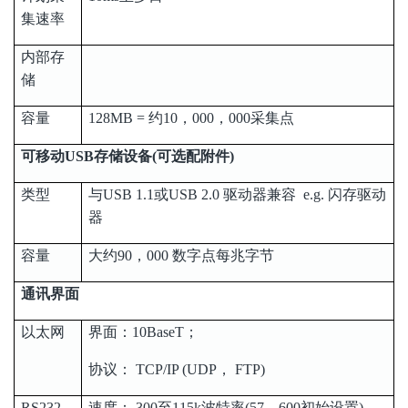
集速率
内部存
储
容量
128MB = 约10，000，000采集点
可移动USB存储设备(可选配附件)
类型
与USB 1.1或USB 2.0 驱动器兼容 e.g. 闪存驱动
器
容量
大约90，000 数字点每兆字节
通讯界面
以太网
界面：10BaseT；
协议： TCP/IP (UDP， FTP)
RS232
速度： 300至115k波特率(57，600初始设置)