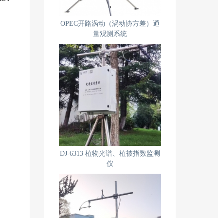
OPEC开路涡动（涡动协方差）通
量观测系统
DJ-6313 植物光谱、植被指数监测
仪