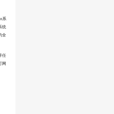
n系
系统
的全
界任
可网