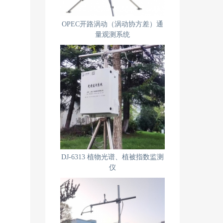
OPEC开路涡动（涡动协方差）通
量观测系统
DJ-6313 植物光谱、植被指数监测
仪