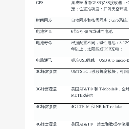
GPS
集成56通道GPS/QZSS接收
定；位置准确度：开阔天空环
时间同步
自动同步和按需同步；GPS系统、蜂窝
电池容量
6节5号 镍氢或碱性电池
电池寿命
根据配置不同，碱性电池：3-1
年以上，太阳能或USB充
电脑通讯
标准USB缆线，USB A to micro-
3G蜂窝参数
UMTS 3G 5波段蜂窝模块，可回
3G蜂窝覆盖
美国AT&T® 和 T-Mobile
METER提供
4G蜂窝参数
4G LTE-M 和 NB-IoT cellular
4G蜂窝覆盖
美国AT&T®，蜂窝和数据存