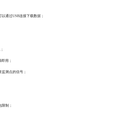
以通过USB连接下载数据；
讯；
插即用；
查监测点的信号；
电限制；