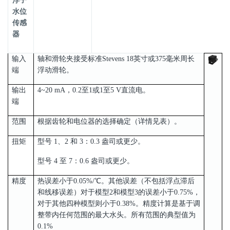
浮子
水位
传感
器
输入
轴和滑轮夹接受标准Stevens 18英寸或375毫米周长
端
浮动滑轮。
输出
4~20 mA，0.2至1或1至5 V直流电。
端
范围
根据齿轮和电位器的选择确定（详情见表）。
扭矩
型号 1、2 和 3：0.3 盎司或更少。
型号 4 至 7：0.6 盎司或更少。
精度
热误差小于0.05%/℃。其他误差（不包括浮点滞后
和线移误差）对于模型2和模型3的误差小于0.75%，
对于其他四种模型则小于0.38%。精度计算是基于调
整带内任何范围的最大水头。所有范围的典型值为
0.1%