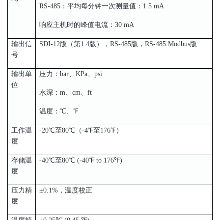
RS-485：平均每分钟一次测量值：1.5 mA
响应主机时的峰值电流：30 mA
输出信
SDI-12版（第1.4版），RS-485版，RS-485 Modbus版
号
输出单
压力：bar、KPa、psi
位
水深：m、cm、ft
温度：℃、℉
工作温
-20℃至80℃（-4℉至176℉）
度
存储温
-40℃至80℃ (-40℉ to 176℉)
度
压力精
±0.1%，温度校正
度