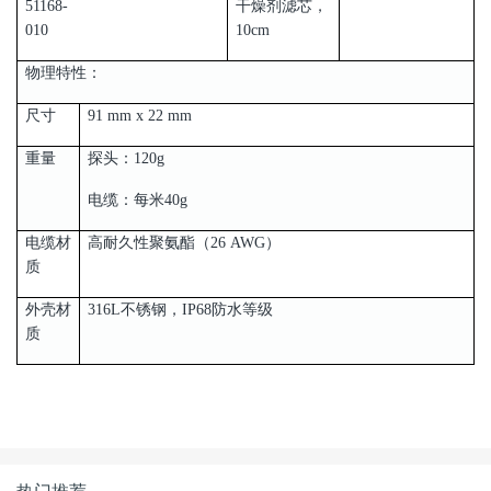
51168-
干燥剂滤芯，
010
10cm
物理特性：
尺寸
91 mm x 22 mm
重量
探头：120g
电缆：每米40g
电缆材
高耐久性聚氨酯（26 AWG）
质
外壳材
316L不锈钢，IP68防水等级
质