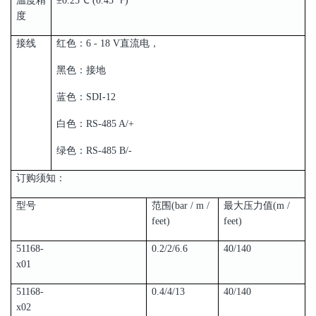
温度精
±0.25℃ (0.45 ℉)
度
接线
红色：6 - 18 V直流电，
黑色：接地
蓝色：SDI-12
白色：RS-485 A/+
绿色：RS-485 B/-
订购须知：
型号
范围(bar / m /
最大压力值(m /
feet)
feet)
51168-
0.2/2/6.6
40/140
x01
51168-
0.4/4/13
40/140
x02