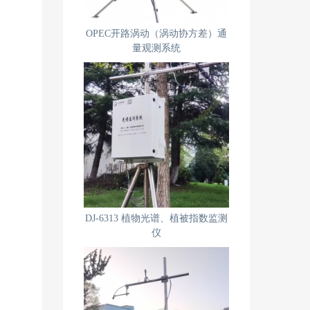
OPEC开路涡动（涡动协方差）通
量观测系统
DJ-6313 植物光谱、植被指数监测
仪