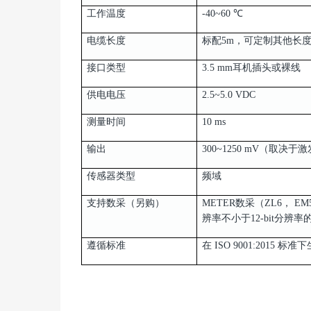
工作温度
-40~60 ℃
电缆长度
标配5m，可定制其他长度
接口类型
3.5 mm耳机插头或裸线
供电电压
2.5~5.0 VDC
测量时间
10 ms
输出
300~1250 mV（取决于
传感器类型
频域
支持数采（另购）
METER数采（ZL6， E
辨率不小于12-bit分辨
遵循标准
在 ISO 9001:2015 标准下