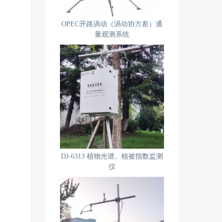
OPEC开路涡动（涡动协方差）通
量观测系统
DJ-6313 植物光谱、植被指数监测
仪