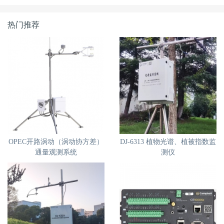
热门推荐
OPEC开路涡动（涡动协方差）
DJ-6313 植物光谱、植被指数监
通量观测系统
测仪