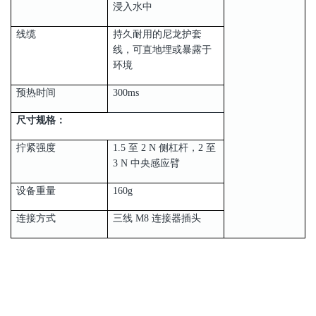
浸入水中
线缆
持久耐用的尼龙护套
线，可直地埋或暴露于
环境
预热时间
300ms
尺寸规格：
拧紧强度
1.5 至 2 N 侧杠杆，2 至
3 N 中央感应臂
设备重量
160g
连接方式
三线 M8 连接器插头