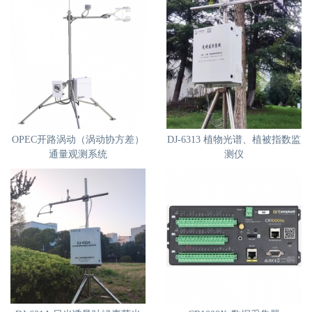
OPEC开路涡动（涡动协方差）
DJ-6313 植物光谱、植被指数监
通量观测系统
测仪