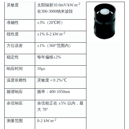
-2
灵敏度
太阳辐射10.0mV/kW.m
在300-3000纳米波段
准确性
±3%（20℃时）
-2
线性度
±1% 0-2 kW.m
方位误差
±1%（360°范围内）
稳定性
每年偏移±2%
响应时间
10µs
温度依赖性
灵敏度＜0.2%/℃
频谱响应
频率：400-1050nm
余弦响应
余弦校正在 ±5% 以内，最
大 70°
-2
测量范围
0-2 kW.m