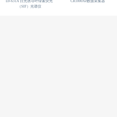
DJ-631A 日光诱导叶绿素荧光
CR1000Xe数据采集器
（SIF）光谱仪