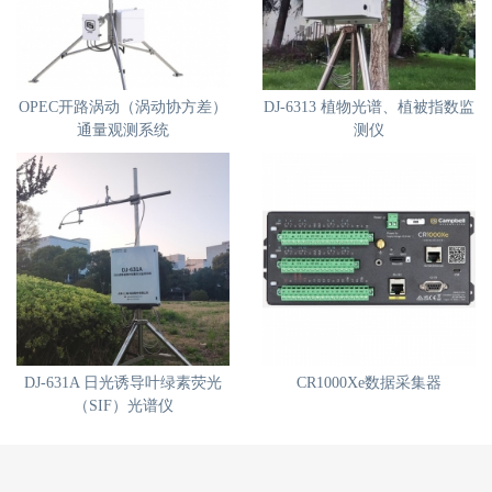
OPEC开路涡动（涡动协方差）
DJ-6313 植物光谱、植被指数监
通量观测系统
测仪
DJ-631A 日光诱导叶绿素荧光
CR1000Xe数据采集器
（SIF）光谱仪