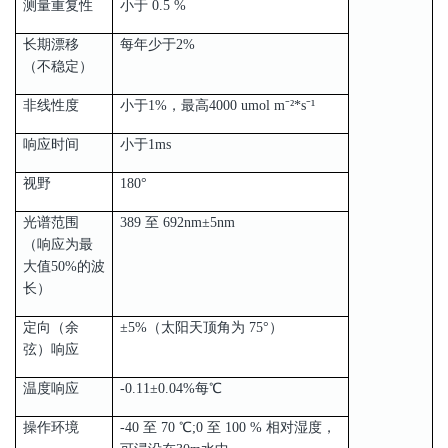
测量重复性
小于 0.5 %
长期漂移
每年少于2%
（不稳定）
非线性度
小于1%，最高4000 umol m⁻²*s⁻¹
响应时间
小于1ms
视野
180°
光谱范围
389 至 692nm±5nm
（响应为最
大值50%的波
长）
定向（余
±5%（太阳天顶角为 75°）
弦）响应
温度响应
-0.11±0.04%每℃
操作环境
-40 至 70 ℃;0 至 100 % 相对湿度，