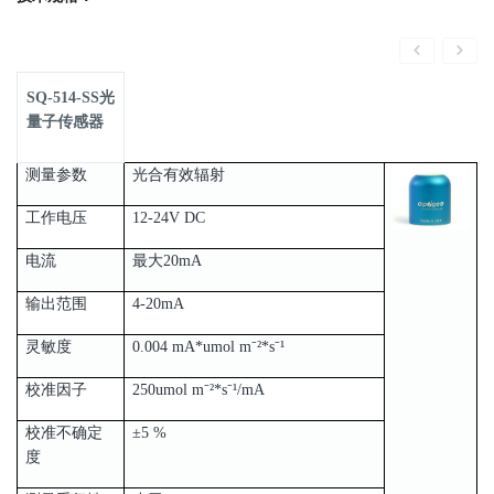
SQ-514-SS光
量子传感器
测量参数
光合有效辐射
工作电压
12-24V DC
电流
最大20mA
输出范围
4-20mA
灵敏度
0.004 mA*umol m⁻²*s⁻¹
校准因子
250umol m⁻²*s⁻¹/mA
校准不确定
±5 %
度