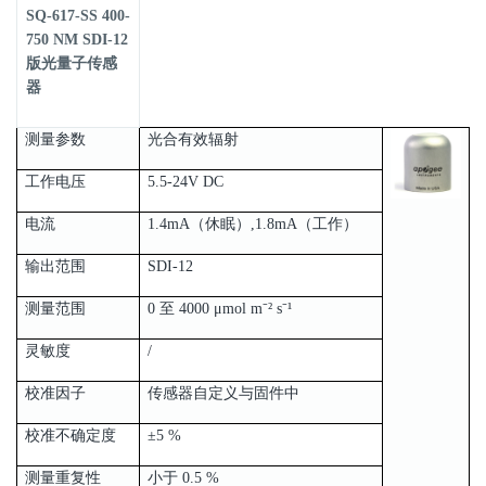
SQ-617-SS 400-
750 NM SDI-12
版光量子传感
器
测量参数
光合有效辐射
工作电压
5.5-24V DC
电流
1.4mA（休眠）,1.8mA（工作）
输出范围
SDI-12
测量范围
0 至 4000 μmol m⁻² s⁻¹
灵敏度
/
校准因子
传感器自定义与固件中
校准不确定度
±5 %
测量重复性
小于 0.5 %