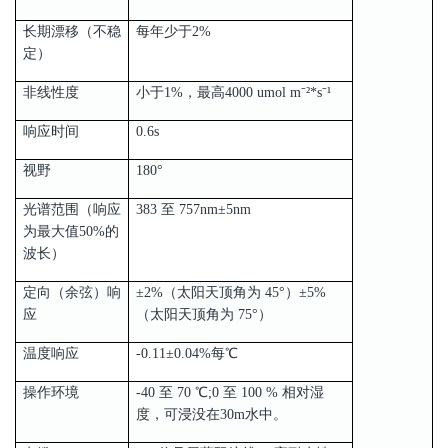
长期漂移（不稳
每年少于2%
定）
非线性度
小于1%，最高4000 umol m⁻²*s⁻¹
响应时间
0.6s
视野
180°
光谱范围（响应
383 至 757nm±5nm
为最大值50%的
波长）
定向（余弦）响
±2%（太阳天顶角为 45°）±5%
应
（太阳天顶角为 75°）
温度响应
-0.11±0.04%每℃
操作环境
-40 至 70 ℃;0 至 100 % 相对湿
度，可浸没在30m水中。