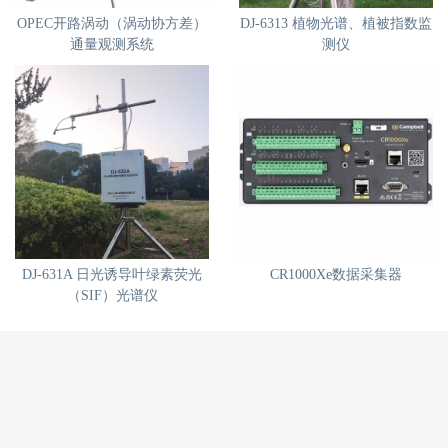
OPEC开路涡动（涡动协方差）
DJ-6313 植物光谱、植被指数监
通量观测系统
测仪
DJ-631A 日光诱导叶绿素荧光
CR1000Xe数据采集器
（SIF）光谱仪