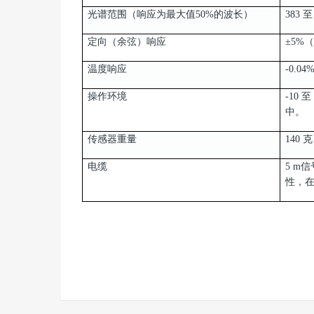
光谱范围（响应为最大值50%的波长）
383 至
定向（余弦）响应
±5%
温度响应
-0.0
操作环境
-10 
中。
传感器重量
140 克
电缆
5 m
性，在