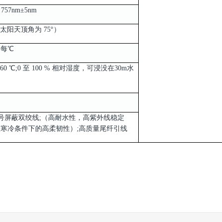
 757nm±5nm
（太阳天顶角为 75°）
4%每℃
至 60 ℃;0 至 100 % 相对湿度，可浸没在30m水
信号屏蔽双绞线;（高耐水性，高紫外线稳定
寒冷条件下的高柔韧性）;高质量尾纤引线