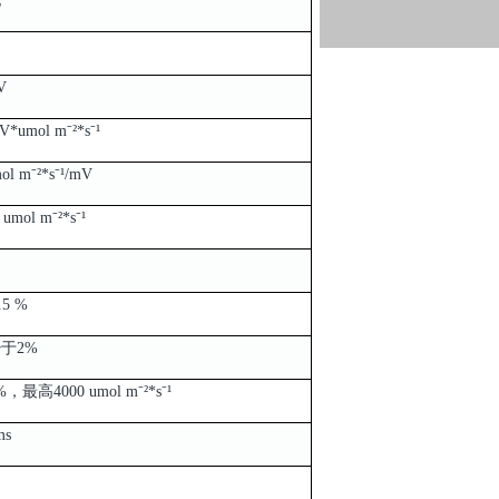
电
V
V*umol m⁻²*s⁻¹
ol m⁻²*s⁻¹/mV
 umol m⁻²*s⁻¹
.5 %
于2%
最高4000 umol m⁻²*s⁻¹
s