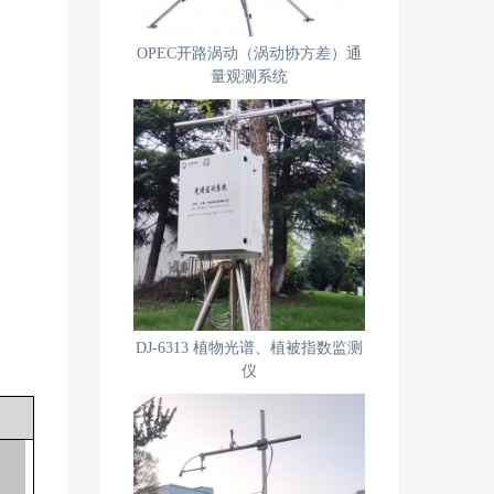
OPEC开路涡动（涡动协方差）通
量观测系统
DJ-6313 植物光谱、植被指数监测
仪