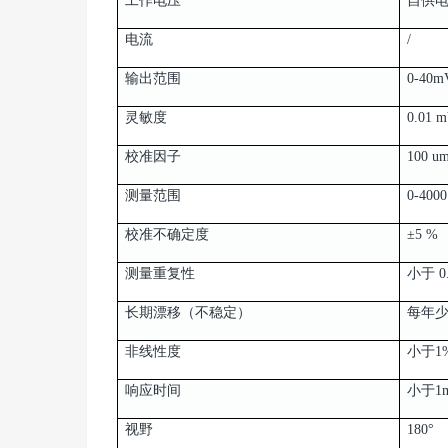
工作电压
自供
电流
/
输出范围
0-40m
灵敏度
0.01 m
校准因子
100 um
测量范围
0-4000
校准不确定度
±5 %
测量重复性
小于 0
长期漂移（不稳定）
每年少
非线性度
小于1%，
响应时间
小于1m
视野
180°